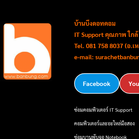
บ้านบึงดอทคอม
IT Support คุณภาพ ใกล้
Tel. 081 758 8037 (อ.เห
e-mail: surachetbanb
Facebook
You
ซ่อมคอมพิวเตอร์ IT Support
คอมพิวเตอร์และอะไหล่มือสอง
ซ่อมบานพับจอ Notebook