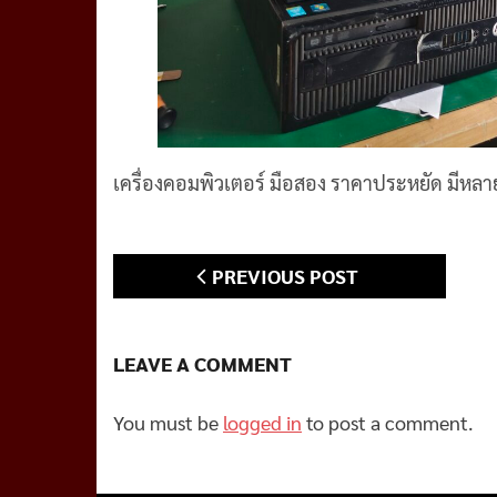
เครื่องคอมพิวเตอร์ มือสอง ราคาประหยัด มีหลา
PREVIOUS POST
LEAVE A COMMENT
You must be
logged in
to post a comment.